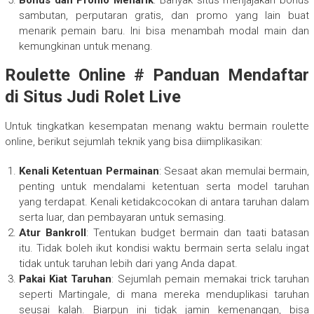
sambutan, perputaran gratis, dan promo yang lain buat
menarik pemain baru. Ini bisa menambah modal main dan
kemungkinan untuk menang.
Roulette Online # Panduan Mendaftar
di Situs Judi Rolet Live
Untuk tingkatkan kesempatan menang waktu bermain roulette
online, berikut sejumlah teknik yang bisa diimplikasikan:
Kenali Ketentuan Permainan
: Sesaat akan memulai bermain,
penting untuk mendalami ketentuan serta model taruhan
yang terdapat. Kenali ketidakcocokan di antara taruhan dalam
serta luar, dan pembayaran untuk semasing.
Atur Bankroll
: Tentukan budget bermain dan taati batasan
itu. Tidak boleh ikut kondisi waktu bermain serta selalu ingat
tidak untuk taruhan lebih dari yang Anda dapat.
Pakai Kiat Taruhan
: Sejumlah pemain memakai trick taruhan
seperti Martingale, di mana mereka menduplikasi taruhan
seusai kalah. Biarpun ini tidak jamin kemenangan, bisa