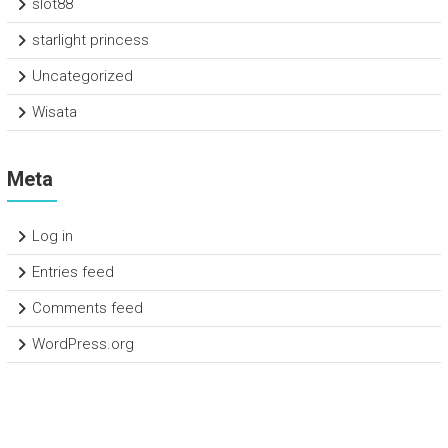
slot88
starlight princess
Uncategorized
Wisata
Meta
Log in
Entries feed
Comments feed
WordPress.org