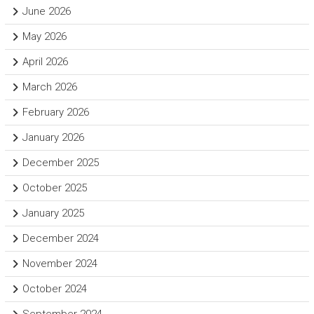
June 2026
May 2026
April 2026
March 2026
February 2026
January 2026
December 2025
October 2025
January 2025
December 2024
November 2024
October 2024
September 2024