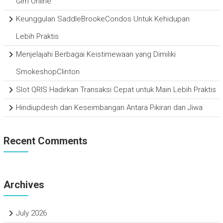
Gim Online
Keunggulan SaddleBrookeCondos Untuk Kehidupan
Lebih Praktis
Menjelajahi Berbagai Keistimewaan yang Dimiliki
SmokeshopClinton
Slot QRIS Hadirkan Transaksi Cepat untuk Main Lebih Praktis
Hindiupdesh dan Keseimbangan Antara Pikiran dan Jiwa
Recent Comments
Archives
July 2026