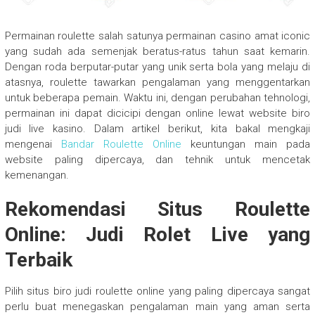
Permainan roulette salah satunya permainan casino amat iconic
yang sudah ada semenjak beratus-ratus tahun saat kemarin.
Dengan roda berputar-putar yang unik serta bola yang melaju di
atasnya, roulette tawarkan pengalaman yang menggentarkan
untuk beberapa pemain. Waktu ini, dengan perubahan tehnologi,
permainan ini dapat dicicipi dengan online lewat website biro
judi live kasino. Dalam artikel berikut, kita bakal mengkaji
mengenai
Bandar Roulette Online
keuntungan main pada
website paling dipercaya, dan tehnik untuk mencetak
kemenangan.
Rekomendasi Situs Roulette
Online: Judi Rolet Live yang
Terbaik
Pilih situs biro judi roulette online yang paling dipercaya sangat
perlu buat menegaskan pengalaman main yang aman serta