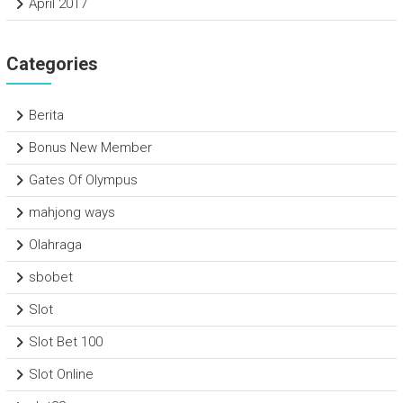
April 2017
Categories
Berita
Bonus New Member
Gates Of Olympus
mahjong ways
Olahraga
sbobet
Slot
Slot Bet 100
Slot Online