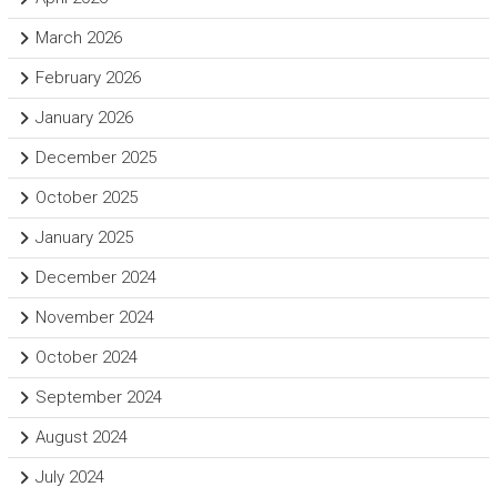
March 2026
February 2026
January 2026
December 2025
October 2025
January 2025
December 2024
November 2024
October 2024
September 2024
August 2024
July 2024