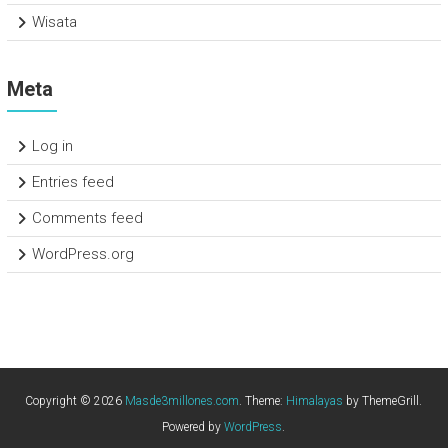
Wisata
Meta
Log in
Entries feed
Comments feed
WordPress.org
Copyright © 2026
Masde3millones.com
. Theme:
Himalayas
by ThemeGrill.
Powered by
WordPress
.