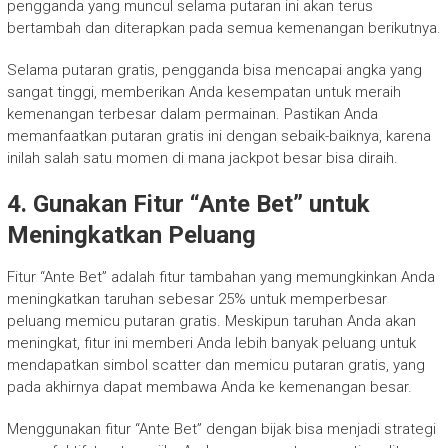
pengganda yang muncul selama putaran ini akan terus
bertambah dan diterapkan pada semua kemenangan berikutnya.
Selama putaran gratis, pengganda bisa mencapai angka yang
sangat tinggi, memberikan Anda kesempatan untuk meraih
kemenangan terbesar dalam permainan. Pastikan Anda
memanfaatkan putaran gratis ini dengan sebaik-baiknya, karena
inilah salah satu momen di mana jackpot besar bisa diraih.
4.
Gunakan Fitur “Ante Bet” untuk
Meningkatkan Peluang
Fitur “Ante Bet” adalah fitur tambahan yang memungkinkan Anda
meningkatkan taruhan sebesar 25% untuk memperbesar
peluang memicu putaran gratis. Meskipun taruhan Anda akan
meningkat, fitur ini memberi Anda lebih banyak peluang untuk
mendapatkan simbol scatter dan memicu putaran gratis, yang
pada akhirnya dapat membawa Anda ke kemenangan besar.
Menggunakan fitur “Ante Bet” dengan bijak bisa menjadi strategi