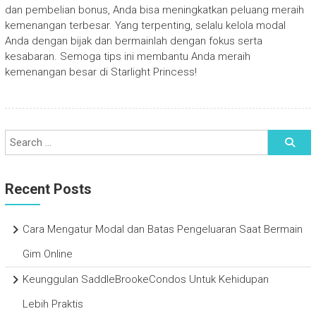
dan pembelian bonus, Anda bisa meningkatkan peluang meraih
kemenangan terbesar. Yang terpenting, selalu kelola modal
Anda dengan bijak dan bermainlah dengan fokus serta
kesabaran. Semoga tips ini membantu Anda meraih
kemenangan besar di Starlight Princess!
Recent Posts
Cara Mengatur Modal dan Batas Pengeluaran Saat Bermain
Gim Online
Keunggulan SaddleBrookeCondos Untuk Kehidupan
Lebih Praktis